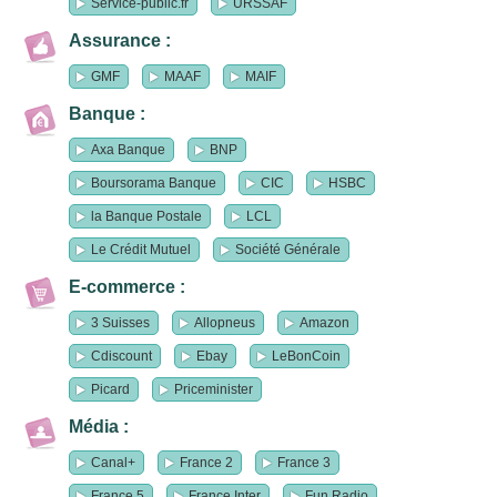
Service-public.fr
URSSAF
Assurance :
GMF
MAAF
MAIF
Banque :
Axa Banque
BNP
Boursorama Banque
CIC
HSBC
la Banque Postale
LCL
Le Crédit Mutuel
Société Générale
E-commerce :
3 Suisses
Allopneus
Amazon
Cdiscount
Ebay
LeBonCoin
Picard
Priceminister
Média :
Canal+
France 2
France 3
France 5
France Inter
Fun Radio