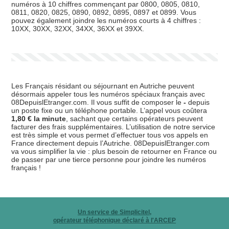
numéros à 10 chiffres commençant par 0800, 0805, 0810,
0811, 0820, 0825, 0890, 0892, 0895, 0897 et 0899. Vous
pouvez également joindre les numéros courts à 4 chiffres :
10XX, 30XX, 32XX, 34XX, 36XX et 39XX.
Les Français résidant ou séjournant en Autriche peuvent
désormais appeler tous les numéros spéciaux français avec
08DepuislEtranger.com. Il vous suffit de composer le
-
depuis
un poste fixe ou un téléphone portable. L’appel vous coûtera
1,80 € la minute
, sachant que certains opérateurs peuvent
facturer des frais supplémentaires. L’utilisation de notre service
est très simple et vous permet d’effectuer tous vos appels en
France directement depuis l’Autriche. 08DepuislEtranger.com
va vous simplifier la vie : plus besoin de retourner en France ou
de passer par une tierce personne pour joindre les numéros
français !
Un service de Simplicitel,
opérateur téléphonique déclaré à l'ARCEP