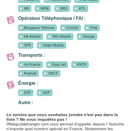
M6
MFM
NRJ
RTL
Opérateur Téléphonique / FAI :
Bouygues Telecom
Coriolis
Free
M6 Mobile
NRJ Mobile
Orange
SFR
Virgin Mobile
Transports :
Air France
Easy Jet
RATP
Ryanair
SNCF
Énergie :
EDF
GDF
Autre :
Le service que vous souhaitez joindre n'est pas dans la
liste ? Ne vous inquiétez pas !
08depuisletranger.com vous permet d'appeler depuis l' Autriche
n'importe quel numéro spécial en France, Notamment les