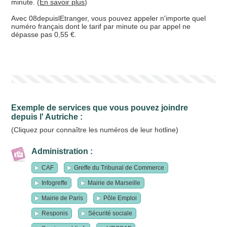
minute. (
En savoir plus
)
Avec 08depuislEtranger, vous pouvez appeler n'importe quel
numéro français dont le tarif par minute ou par appel ne
dépasse pas 0,55 €.
Exemple de services que vous pouvez joindre
depuis l' Autriche :
(Cliquez pour connaître les numéros de leur hotline)
Administration :
CAF
Greffe du Tribunal de Commerce
Infogreffe
Mairie de Marseille
Mairie de Paris
Pôle Emploi
Responis
Sécurité sociale