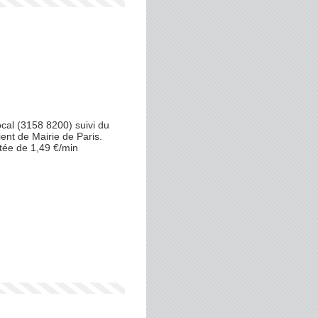
al (3158 8200) suivi du
ient de Mairie de Paris.
tée de 1,49 €/min