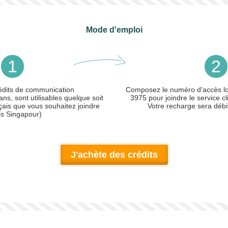
Mode d'emploi
1
2
édits de communication
Composez le numéro d'accès loc
ans, sont utilisables quelque soit
3975 pour joindre le service cl
çais que vous souhaitez joindre
Votre recharge sera débi
is Singapour)
J'achète des crédits
ler)