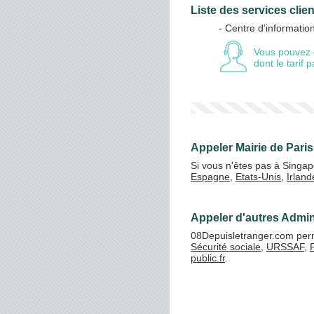
Liste des services clien
- Centre d’information
Vos crédits
Vous pouvez 
dont le tarif
Appeler Mairie de Pari
Si vous n'êtes pas à Singap
Espagne
,
Etats-Unis
,
Irland
Appeler d'autres Admin
08Depuisletranger.com perme
Sécurité sociale
,
URSSAF
,
public.fr
.