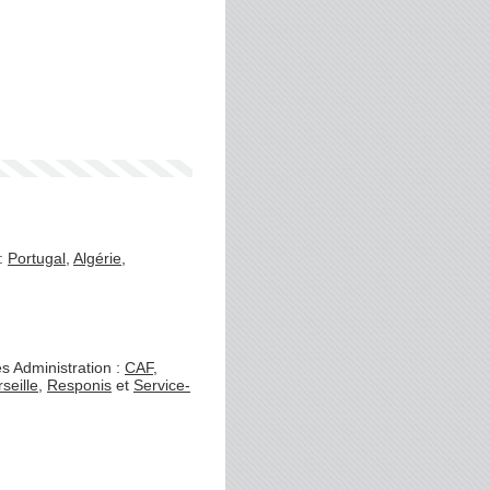
 :
Portugal
,
Algérie
,
s Administration :
CAF
,
seille
,
Responis
et
Service-