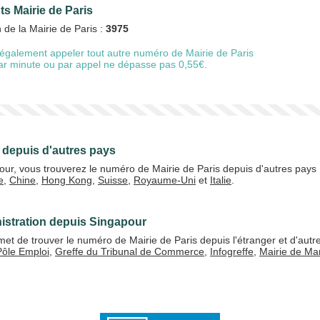
ts Mairie de Paris
 de la Mairie de Paris :
3975
également appeler tout autre numéro de Mairie de Paris
20 €
50 €
 par minute ou par appel ne dépasse pas 0,55€.
+5% de bonus
s depuis d'autres pays
our, vous trouverez le numéro de Mairie de Paris depuis d'autres pays
e
,
Chine
,
Hong Kong
,
Suisse
,
Royaume-Uni
et
Italie
.
J'accepte les
CGV
Valider
istration depuis Singapour
t de trouver le numéro de Mairie de Paris depuis l'étranger et d'autre
Pôle Emploi
,
Greffe du Tribunal de Commerce
,
Infogreffe
,
Mairie de Mar