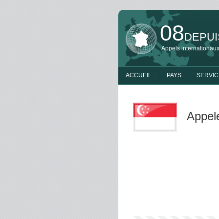
08
DEPUI
Appels internationaux
ACCUEIL
PAYS
SERVIC
Appele