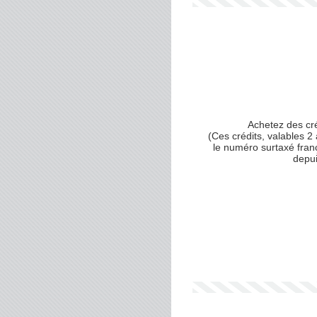
Achetez des cr
(Ces crédits, valables 2 
le numéro surtaxé fran
depu
Votre numéro de téléphone
(avec lequel vous allez appe
Votre email