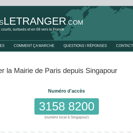
LETRANGER
S
.COM
 courts, surtaxés et en 08 vers la France
ES
COMMENT ÇA MARCHE
QUESTIONS / RÉPONSES
CONTACT
r la Mairie de Paris depuis Singapour
Numéro d'accès
3158 8200
(numéro local à Singapour)