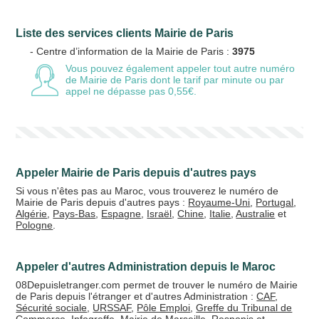
Liste des services clients Mairie de Paris
Votre email
- Centre d’information de la Mairie de Paris :
3975
Vous pouvez également appeler tout autre numéro
de Mairie de Paris
dont le tarif par minute ou par
appel ne dépasse pas 0,55€.
Vos crédits
20 €
50 €
Appeler Mairie de Paris depuis d'autres pays
+5% de bonus
Si vous n'êtes pas au Maroc, vous trouverez le numéro de
Mairie de Paris depuis d'autres pays :
Royaume-Uni
,
Portugal
,
Algérie
,
Pays-Bas
,
Espagne
,
Israël
,
Chine
,
Italie
,
Australie
et
Pologne
.
Appeler d'autres Administration depuis le Maroc
08Depuisletranger.com permet de trouver le numéro de Mairie
de Paris depuis l'étranger et d'autres Administration :
CAF
,
Sécurité sociale
,
URSSAF
,
Pôle Emploi
,
Greffe du Tribunal de