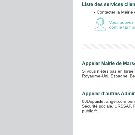
Liste des services clien
- Contacter la Mairie 
Vos crédits
Vous pouvez 
dont le tarif
Appeler Mairie de Marse
Si vous n'êtes pas en Israë
Royaume-Uni
,
Espagne
,
Be
Appeler d'autres Admini
08Depuisletranger.com perme
Sécurité sociale
,
URSSAF
,
public.fr
.