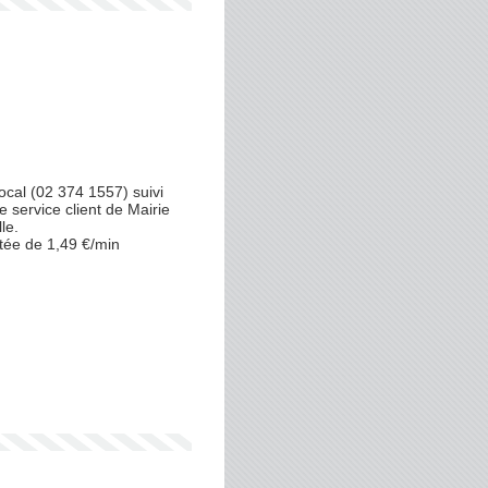
cal (02 374 1557) suivi
e service client de Mairie
le.
tée de 1,49 €/min