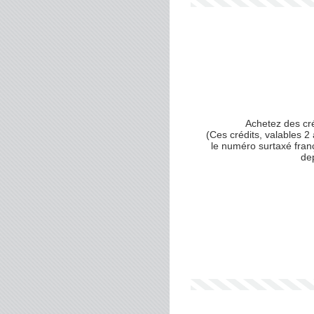
Achetez des cr
(Ces crédits, valables 2 
le numéro surtaxé fran
dep
Votre numéro de téléphone
(avec lequel vous allez appe
Votre email