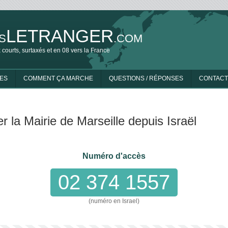
LETRANGER
S
.COM
 courts, surtaxés et en 08 vers la France
ES
COMMENT ÇA MARCHE
QUESTIONS / RÉPONSES
CONTACT
r la Mairie de Marseille depuis Israël
Numéro d'accès
02 374 1557
(numéro en Israel)