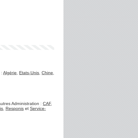
 :
Algérie
,
Etats-Unis
,
Chine
,
utres Administration :
CAF
,
is
,
Responis
et
Service-