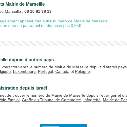
ts Mairie de Marseille
de Marseille :
08 10 81 38 13
également appeler tout autre numéro de Mairie de Marseille
20 €
50 €
 par minute ou par appel ne dépasse pas 0,55€.
+5% de bonus
ille depuis d'autres pays
l, vous trouverez le numéro de Mairie de Marseille depuis d'autres pays
lgique
,
Luxembourg
,
Portugal
,
Canada
et
Pologne
.
J'accepte les
CGV
Valider
stration depuis Israël
t de trouver le numéro de Mairie de Marseille depuis l'étranger et d'a
Pôle Emploi
,
Greffe du Tribunal de Commerce
,
Infogreffe
,
Mairie de Par