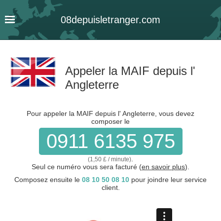
08
depuis
letranger
.com
Appeler la MAIF depuis l'
Angleterre
Pour appeler la MAIF depuis l' Angleterre, vous devez
composer le
0911 6135 975
.
(1,50 £ / minute)
Seul ce numéro vous sera facturé (
en savoir plus
).
Composez ensuite le
08 10 50 08 10
pour joindre leur service
client.