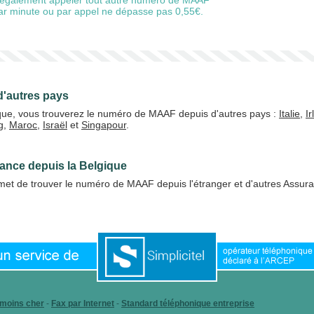
également appeler tout autre numéro de MAAF
 par minute ou par appel ne dépasse pas 0,55€.
'autres pays
ique, vous trouverez le numéro de MAAF depuis d'autres pays :
Italie
,
I
g
,
Maroc
,
Israël
et
Singapour
.
ance depuis la Belgique
et de trouver le numéro de MAAF depuis l'étranger et d'autres Assur
 à l'ARCEP
 moins cher
-
Fax par Internet
-
Standard téléphonique entreprise