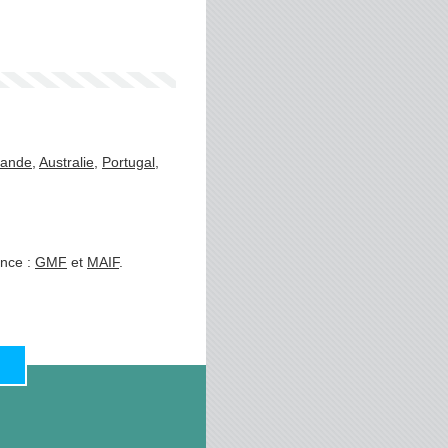
rlande
,
Australie
,
Portugal
,
ance :
GMF
et
MAIF
.