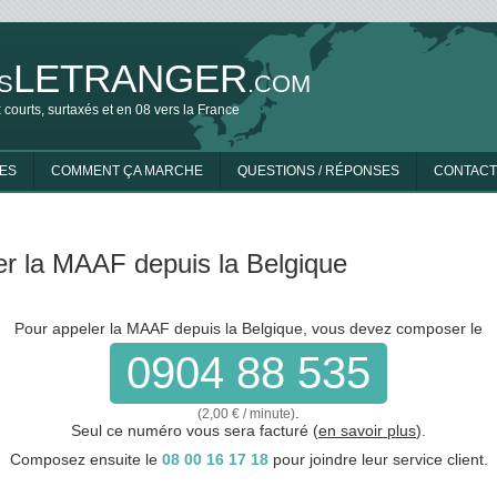
LETRANGER
S
.COM
 courts, surtaxés et en 08 vers la France
ES
COMMENT ÇA MARCHE
QUESTIONS / RÉPONSES
CONTACT
er la MAAF depuis la Belgique
Pour appeler la MAAF depuis la Belgique, vous devez composer le
0904 88 535
.
(2,00 € / minute)
Seul ce numéro vous sera facturé (
en savoir plus
).
Composez ensuite le
08 00 16 17 18
pour joindre leur service client.