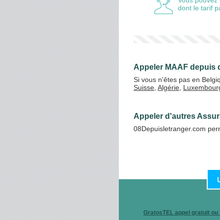
Vous pouvez 
dont le tarif
Appeler MAAF depuis d
Si vous n'êtes pas en Belg
Suisse
,
Algérie
,
Luxembour
Appeler d'autres Assur
08Depuisletranger.com perm
Un service de Simplicitel,
opérateur téléphonique déclaré
GratosTEL appel gratuit ou