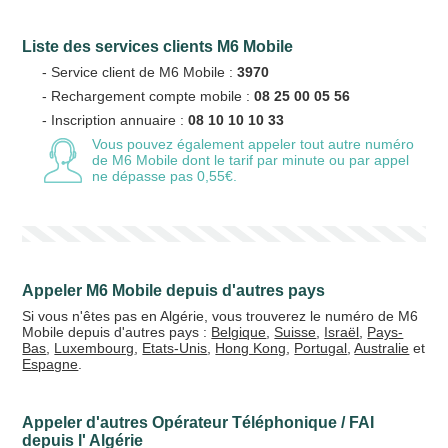
Liste des services clients M6 Mobile
Votre email
- Service client de M6 Mobile :
3970
- Rechargement compte mobile :
08 25 00 05 56
- Inscription annuaire :
08 10 10 10 33
Vous pouvez également appeler tout autre numéro
de M6 Mobile
dont le tarif par minute ou par appel
Vos crédits
ne dépasse pas 0,55€.
20 €
50 €
+5% de bonus
Appeler M6 Mobile depuis d'autres pays
Si vous n'êtes pas en Algérie, vous trouverez le numéro de M6
Mobile depuis d'autres pays :
Belgique
,
Suisse
,
Israël
,
Pays-
Bas
,
Luxembourg
,
Etats-Unis
,
Hong Kong
,
Portugal
,
Australie
et
Espagne
.
Appeler d'autres Opérateur Téléphonique / FAI
depuis l' Algérie