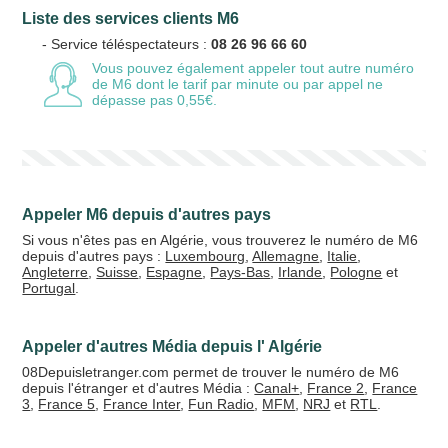
Liste des services clients M6
Votre email
- Service téléspectateurs :
08 26 96 66 60
Vous pouvez également appeler tout autre numéro
de M6
dont le tarif par minute ou par appel ne
dépasse pas 0,55€.
Vos crédits
20 €
50 €
Appeler M6 depuis d'autres pays
+5% de bonus
Si vous n'êtes pas en Algérie, vous trouverez le numéro de M6
depuis d'autres pays :
Luxembourg
,
Allemagne
,
Italie
,
Angleterre
,
Suisse
,
Espagne
,
Pays-Bas
,
Irlande
,
Pologne
et
Portugal
.
Appeler d'autres Média depuis l' Algérie
08Depuisletranger.com permet de trouver le numéro de M6
depuis l'étranger et d'autres Média :
Canal+
,
France 2
,
France
3
,
France 5
,
France Inter
,
Fun Radio
,
MFM
,
NRJ
et
RTL
.