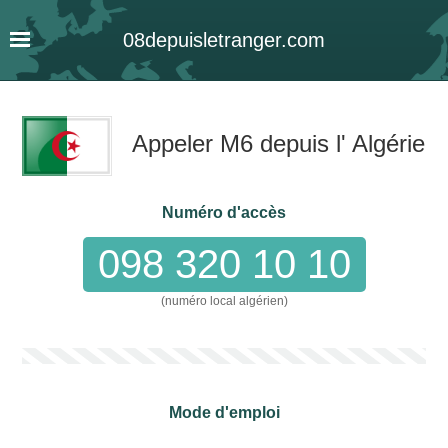
08
depuis
letranger
.com
Appeler M6 depuis l' Algérie
Numéro d'accès
098 320 10 10
(numéro local algérien)
Mode d'emploi