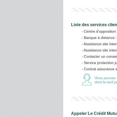
Liste des services clie
- Centre d'opposition
- Banque à distance 
- Assistance site inter
- Assistance site inte
- Contacter un consei
- Service protection j
- Contrat assurance 
Vous pouvez 
dont le tarif
Appeler Le Crédit Mutu