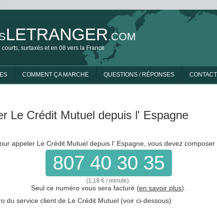
LETRANGER
S
.COM
 courts, surtaxés et en 08 vers la France
ES
COMMENT ÇA MARCHE
QUESTIONS / RÉPONSES
CONTACT
r Le Crédit Mutuel depuis l' Espagne
our appeler Le Crédit Mutuel depuis l' Espagne, vous devez composer 
807 40 30 35
.
(1,18 € / minute)
Seul ce numéro vous sera facturé (
en savoir plus
).
du service client de Le Crédit Mutuel (voir ci-dessous)