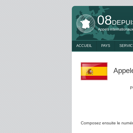
08
DEPUI
Appels internationaux
ACCUEIL
PAYS
SERVIC
Appele
P
Composez ensuite le numéro 