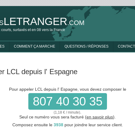
LETRANGER
S
.COM
 courts, surtaxés et en 08 vers la France
ES
COMMENT ÇA MARCHE
QUESTIONS / RÉPONSES
CONTACT
er LCL depuis l' Espagne
Pour appeler LCL depuis l' Espagne, vous devez composer le
807 40 30 35
.
(1,18 € / minute)
Seul ce numéro vous sera facturé (
en savoir plus
).
Composez ensuite le
3938
pour joindre leur service client.