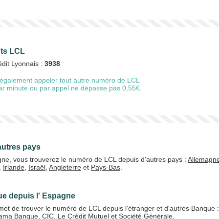
nts LCL
édit Lyonnais :
3938
également appeler tout autre numéro de LCL
 par minute ou par appel ne dépasse pas 0,55€.
autres pays
gne, vous trouverez le numéro de LCL depuis d'autres pays :
Allemagn
,
Irlande
,
Israël
,
Angleterre
et
Pays-Bas
.
ue depuis l' Espagne
et de trouver le numéro de LCL depuis l'étranger et d'autres Banque 
rama Banque
,
CIC
,
Le Crédit Mutuel
et
Société Générale
.