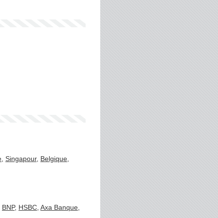
e
,
Singapour
,
Belgique
,
:
BNP
,
HSBC
,
Axa Banque
,