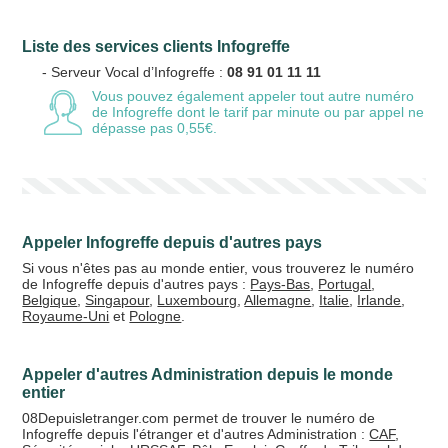
Liste des services clients Infogreffe
Votre email
- Serveur Vocal d’Infogreffe :
08 91 01 11 11
Vous pouvez également appeler tout autre numéro
de Infogreffe
dont le tarif par minute ou par appel ne
dépasse pas 0,55€.
Vos crédits
20 €
50 €
Appeler Infogreffe depuis d'autres pays
+5% de bonus
Si vous n'êtes pas au monde entier, vous trouverez le numéro
de Infogreffe depuis d'autres pays :
Pays-Bas
,
Portugal
,
Belgique
,
Singapour
,
Luxembourg
,
Allemagne
,
Italie
,
Irlande
,
Royaume-Uni
et
Pologne
.
Appeler d'autres Administration depuis le monde
entier
08Depuisletranger.com permet de trouver le numéro de
Infogreffe depuis l'étranger et d'autres Administration :
CAF
,