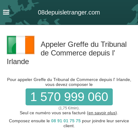
08
depuis
letranger
.com
Appeler Greffe du Tribunal
de Commerce depuis l'
Irlande
Pour appeler Greffe du Tribunal de Commerce depuis l' Irlande,
vous devez composer le
1 570 999 060
.
(1,75 €/min)
Seul ce numéro vous sera facturé (
en savoir plus
).
Composez ensuite le
08 91 01 75 75
pour joindre leur service
client.