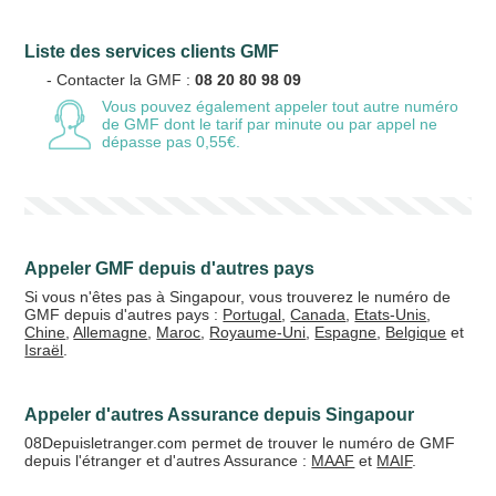
Liste des services clients GMF
Votre email
- Contacter la GMF :
08 20 80 98 09
Vous pouvez également appeler tout autre numéro
de GMF
dont le tarif par minute ou par appel ne
dépasse pas 0,55€.
Vos crédits
20 €
50 €
Appeler GMF depuis d'autres pays
+5% de bonus
Si vous n'êtes pas à Singapour, vous trouverez le numéro de
GMF depuis d'autres pays :
Portugal
,
Canada
,
Etats-Unis
,
Chine
,
Allemagne
,
Maroc
,
Royaume-Uni
,
Espagne
,
Belgique
et
Israël
.
Appeler d'autres Assurance depuis Singapour
08Depuisletranger.com permet de trouver le numéro de GMF
depuis l'étranger et d'autres Assurance :
MAAF
et
MAIF
.