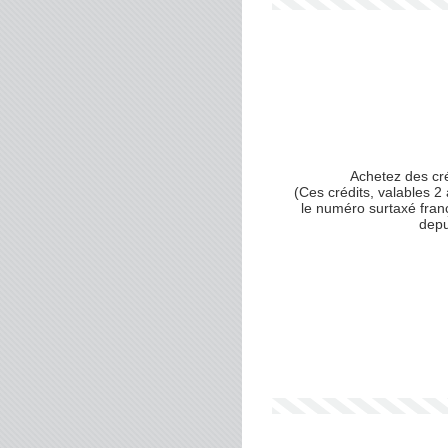
Achetez des cr
(Ces crédits, valables 2 
le numéro surtaxé fran
depu
Votre numéro de téléphone
(avec lequel vous allez appe
Votre email