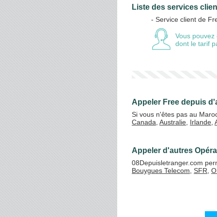
Liste des services clie
- Service client de Fr
Vos crédits
Vous pouvez 
dont le tarif
Appeler Free depuis d'
Si vous n'êtes pas au Maro
Canada
,
Australie
,
Irlande
,
Appeler d'autres Opéra
08Depuisletranger.com perme
Bouygues Telecom
,
SFR
,
O