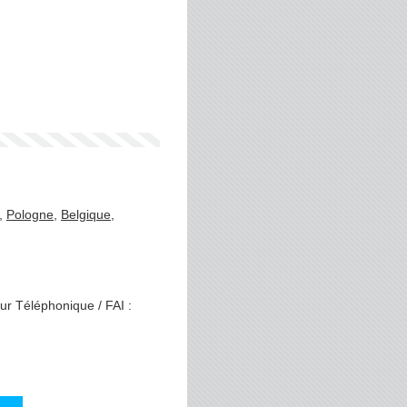
,
Pologne
,
Belgique
,
ur Téléphonique / FAI :