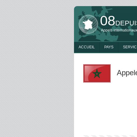
08
DEPUI
Appels internationaux
ACCUEIL
PAYS
SERVIC
Appel