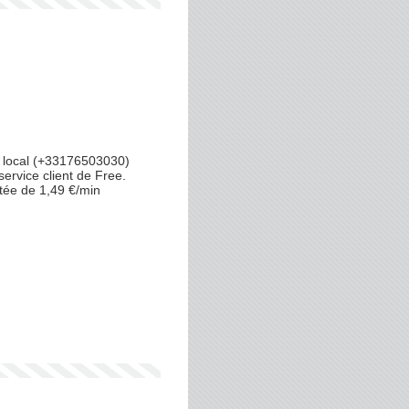
 local (+33176503030)
service client de Free.
tée de 1,49 €/min