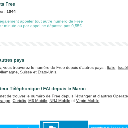
nts Free
ee :
1044
également appeler tout autre numéro de Free
20 €
50 €
 par minute ou par appel ne dépasse pas 0,55€.
+5% de bonus
autres pays
c, vous trouverez le numéro de Free depuis d'autres pays :
Italie
,
Israël
Allemagne
,
Suisse
et
Etats-Unis
.
J'accepte les
CGV
Valider
teur Téléphonique / FAI depuis le Maroc
t de trouver le numéro de Free depuis l'étranger et d'autres Opérate
range
,
Coriolis
,
M6 Mobile
,
NRJ Mobile
et
Virgin Mobile
.