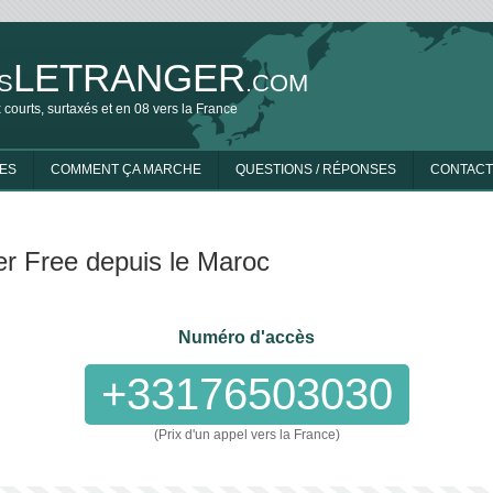
LETRANGER
S
.COM
 courts, surtaxés et en 08 vers la France
ES
COMMENT ÇA MARCHE
QUESTIONS / RÉPONSES
CONTACT
er Free depuis le Maroc
Numéro d'accès
+33176503030
(Prix d'un appel vers la France)