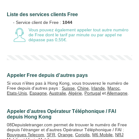
Liste des services clients Free
Votre email
- Service client de Free :
1044
Vous pouvez également appeler tout autre numéro
de Free
dont le tarif par minute ou par appel ne
dépasse pas 0,55€.
Vos crédits
20 €
50 €
Appeler Free depuis d'autres pays
+5% de bonus
Si vous n'êtes pas à Hong Kong, vous trouverez le numéro de
Free depuis d'autres pays :
Suisse
,
Chine
,
Irlande
,
Maroc
,
Etats-Unis
,
Espagne
,
Australie
,
Algérie
,
Portugal
et
Allemagne
.
Appeler d'autres Opérateur Téléphonique / FAI
depuis Hong Kong
08Depuisletranger.com permet de trouver le numéro de Free
depuis l'étranger et d'autres Opérateur Téléphonique / FAI :
Bouygues Telecom
,
SFR
,
Orange
,
Coriolis
,
M6 Mobile
,
NRJ