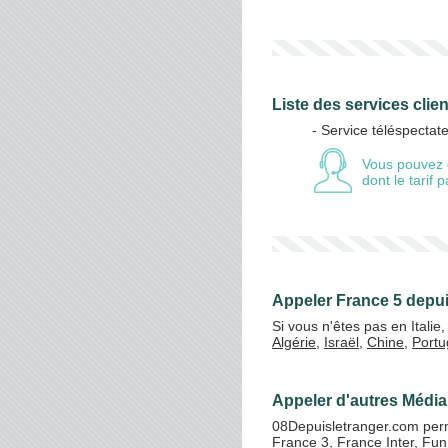
Liste des services clie
- Service téléspectat
Vous pouvez 
dont le tarif
Appeler France 5 depui
Si vous n'êtes pas en Itali
Algérie
,
Israël
,
Chine
,
Portu
Appeler d'autres Média d
08Depuisletranger.com perm
France 3
,
France Inter
,
Fun