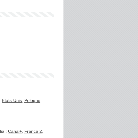
,
Etats-Unis
,
Pologne
,
ia :
Canal+
,
France 2
,