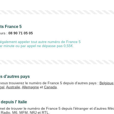
nts France 5
eurs :
08 90 71 05 05
également appeler tout autre numéro de France 5
 par minute ou par appel ne dépasse pas 0,55€.
s d'autres pays
e, vous trouverez le numéro de France 5 depuis d'autres pays :
Belgique
gal
,
Australie
,
Allemagne
et
Canada
.
epuis l' Italie
et de trouver le numéro de France 5 depuis l'étranger et d'autres Méd
 Radio
,
M6
,
MFM
,
NRJ
et
RTL
.