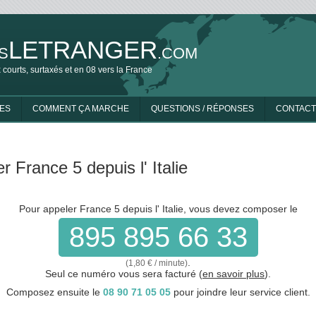
LETRANGER
S
.COM
 courts, surtaxés et en 08 vers la France
ES
COMMENT ÇA MARCHE
QUESTIONS / RÉPONSES
CONTACT
r France 5 depuis l' Italie
Pour appeler France 5 depuis l' Italie, vous devez composer le
895 895 66 33
.
(1,80 € / minute)
Seul ce numéro vous sera facturé (
en savoir plus
).
Composez ensuite le
08 90 71 05 05
pour joindre leur service client.