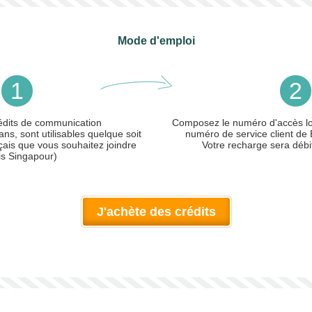
Mode d'emploi
1
2
édits de communication
Composez le numéro d'accès loc
ans, sont utilisables quelque soit
numéro de service client de 
çais que vous souhaitez joindre
Votre recharge sera débi
is Singapour)
J'achète des crédits
ler)