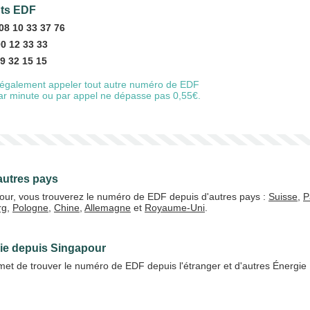
nts EDF
08 10 33 37 76
00 12 33 33
20 €
50 €
9 32 15 15
également appeler tout autre numéro de EDF
 par minute ou par appel ne dépasse pas 0,55€.
+5% de bonus
autres pays
J'accepte les
CGV
pour, vous trouverez le numéro de EDF depuis d'autres pays :
Suisse
,
P
rg
,
Pologne
,
Chine
,
Allemagne
et
Royaume-Uni
.
Valider
gie depuis Singapour
et de trouver le numéro de EDF depuis l'étranger et d'autres Énergie