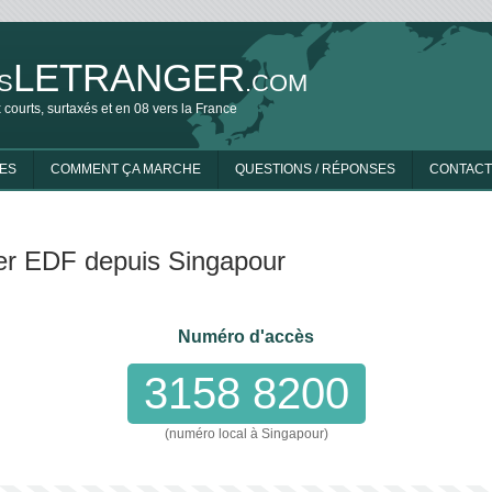
LETRANGER
S
.COM
 courts, surtaxés et en 08 vers la France
ES
COMMENT ÇA MARCHE
QUESTIONS / RÉPONSES
CONTACT
er EDF depuis Singapour
Numéro d'accès
3158 8200
(numéro local à Singapour)