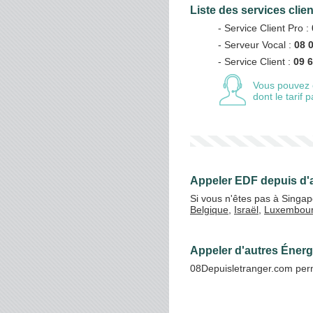
Liste des services clie
- Service Client Pro :
- Serveur Vocal :
08 
Vos crédits
- Service Client :
09 6
Vous pouvez 
dont le tarif
Appeler EDF depuis d'
Si vous n'êtes pas à Singa
Belgique
,
Israël
,
Luxembou
Appeler d'autres Éner
08Depuisletranger.com perm