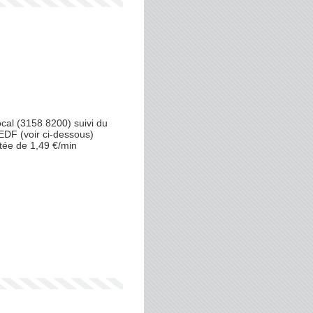
al (3158 8200) suivi du
EDF (voir ci-dessous)
tée de 1,49 €/min