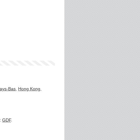
ays-Bas
,
Hong Kong
,
 :
GDF
.