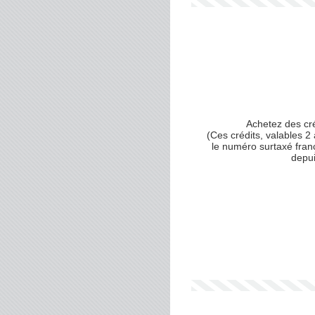
Achetez des cr
(Ces crédits, valables 2 
le numéro surtaxé fran
depu
Votre numéro de téléphone
(avec lequel vous allez appe
Votre email