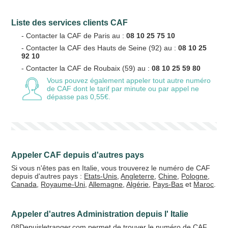
Liste des services clients CAF
- Contacter la CAF de Paris au :
08 10 25 75 10
- Contacter la CAF des Hauts de Seine (92) au :
08 10 25
92 10
- Contacter la CAF de Roubaix (59) au :
08 10 25 59 80
Vous pouvez également appeler tout autre numéro
de CAF
dont le tarif par minute ou par appel ne
dépasse pas 0,55€.
Appeler CAF depuis d'autres pays
Si vous n'êtes pas en Italie, vous trouverez le numéro de CAF
depuis d'autres pays :
Etats-Unis
,
Angleterre
,
Chine
,
Pologne
,
Canada
,
Royaume-Uni
,
Allemagne
,
Algérie
,
Pays-Bas
et
Maroc
.
Appeler d'autres Administration depuis l' Italie
08Depuisletranger.com permet de trouver le numéro de CAF