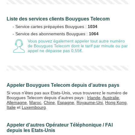
Liste des services clients Bouygues Telecom
Votre email
- Service cartes prépayées Bouygues :
1034
- Service des abonnements Bouygues :
1064
Vous pouvez également appeler tout autre numéro
de Bouygues Telecom
dont le tarif par minute ou par
appel ne dépasse pas 0,55€.
Vos crédits
20 €
50 €
+5% de bonus
Appeler Bouygues Telecom depuis d'autres pays
Si vous n'êtes pas aux Etats-Unis, vous trouverez le numéro de
Bouygues Telecom depuis d'autres pays :
Irlande
,
Australie
,
Allemagne
,
Maroc
,
Chine
,
Espagne
,
Royaume-Uni
,
Hong Kong
,
Italie
et
Luxembourg
.
Appeler d'autres Opérateur Téléphonique / FAI
depuis les Etats-Unis