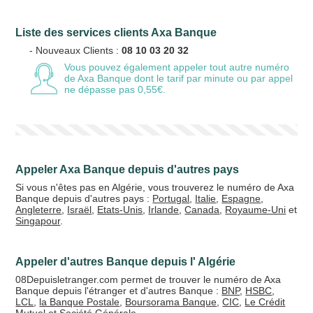
Liste des services clients Axa Banque
Votre email
- Nouveaux Clients :
08 10 03 20 32
Vous pouvez également appeler tout autre numéro
de Axa Banque
dont le tarif par minute ou par appel
ne dépasse pas 0,55€.
Vos crédits
20 €
50 €
Appeler Axa Banque depuis d'autres pays
+5% de bonus
Si vous n'êtes pas en Algérie, vous trouverez le numéro de Axa
Banque depuis d'autres pays :
Portugal
,
Italie
,
Espagne
,
Angleterre
,
Israël
,
Etats-Unis
,
Irlande
,
Canada
,
Royaume-Uni
et
Singapour
.
Appeler d'autres Banque depuis l' Algérie
08Depuisletranger.com permet de trouver le numéro de Axa
Banque depuis l'étranger et d'autres Banque :
BNP
,
HSBC
,
LCL
,
la Banque Postale
,
Boursorama Banque
,
CIC
,
Le Crédit