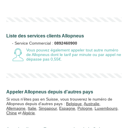
Votre numéro de téléphone
(avec lequel vous allez appeler)
Liste des services clients Allopneus
Votre email
- Service Commercial :
0892460900
Vous pouvez également appeler tout autre numéro
de Allopneus
dont le tarif par minute ou par appel ne
dépasse pas 0,55€.
Vos crédits
20 €
50 €
Appeler Allopneus depuis d'autres pays
+5% de bonus
Si vous n'êtes pas en Suisse, vous trouverez le numéro de
Allopneus depuis d'autres pays :
Belgique
,
Australie
,
Allemagne
,
Italie
,
Singapour
,
Espagne
,
Pologne
,
Luxembourg
,
Chine
et
Algérie
.