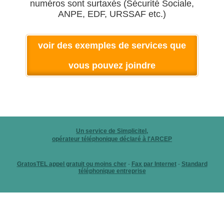
numéros sont surtaxés (Sécurité Sociale,
ANPE, EDF, URSSAF etc.)
voir des exemples de services que
vous pouvez joindre
Un service de Simplicitel,
opérateur téléphonique déclaré à l'ARCEP
GratosTEL appel gratuit ou moins cher
-
Fax par Internet
-
Standard
téléphonique entreprise